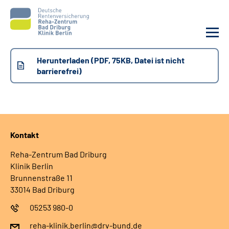
Herunterladen (PDF, 75KB, Datei ist nicht
Unsere Klinik
barrierefrei)
Unsere Angebote
Sozialdienste & Zuweisende
Kontakt
Karriere
Reha-Zentrum Bad Driburg
Klinik Berlin
Brunnenstraße 11
Suche
33014 Bad Driburg
05253 980-0
Leichte Sprache
reha-klinik.berlin@drv-bund.de