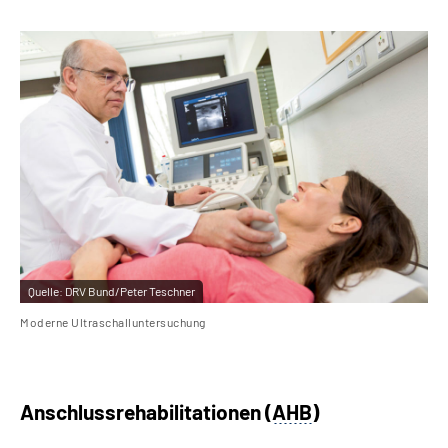
Quelle:
DRV Bund/Peter Teschner
Moderne Ultraschalluntersuchung
Anschlussrehabilitationen (
AHB
)