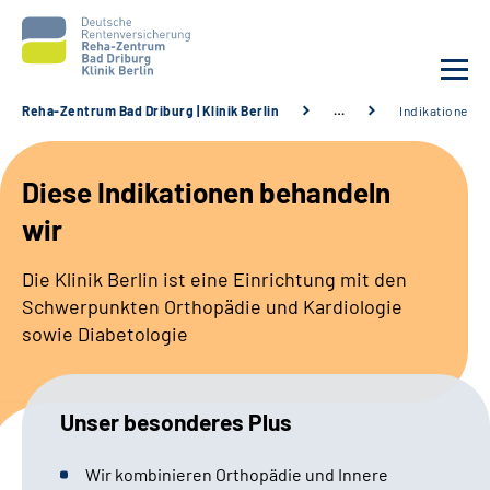
Reha-Zentrum Bad Driburg | Klinik Berlin
…
Indikationen
Unsere Klinik
Diese Indikationen behandeln
Unsere Angebote
wir
Sozialdienste & Zuweisende
Die Klinik Berlin ist eine Einrichtung mit den
Schwerpunkten Orthopädie und Kardiologie
Karriere
sowie Diabetologie
Suche
Unser besonderes Plus
Leichte Sprache
Wir kombinieren Orthopädie und Innere