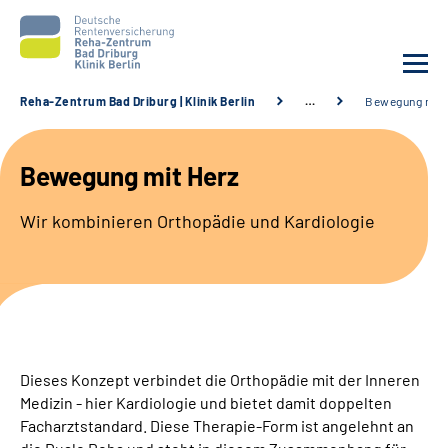
Reha-Zentrum Bad Driburg | Klinik Berlin
…
Bewegung mit 
Unsere Klinik
Bewegung mit Herz
Unsere Angebote
Wir kombinieren Orthopädie und Kardiologie
Sozialdienste & Zuweisende
Karriere
Suche
Dieses Konzept verbindet die Orthopädie mit der Inneren
Medizin - hier Kardiologie und bietet damit doppelten
Leichte Sprache
Facharztstandard. Diese Therapie-Form ist angelehnt an