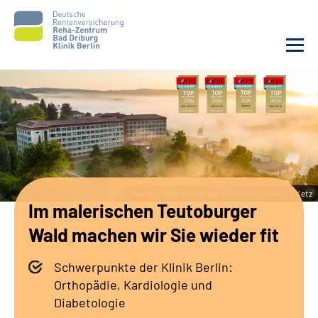
Unsere Klinik
Unsere Angebote
Sozialdienste & Zuweisende
Quelle:©Bad Driburger Touristik GmbH, D. Ketz
Im malerischen Teutoburger
Karriere
Wald machen wir Sie wieder fit
Suche
Schwerpunkte der Klinik Berlin:
Orthopädie, Kardiologie und
Leichte Sprache
Diabetologie