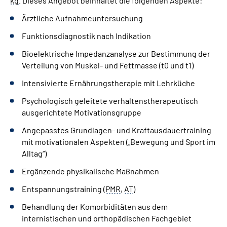
kg
. Dieses Angebot beinhaltet die folgenden Aspekte:
Gebärdensprache
Ärztliche Aufnahmeuntersuchung
Funktionsdiagnostik nach Indikation
Bioelektrische Impedanzanalyse zur Bestimmung der
Verteilung von Muskel- und Fettmasse (t0 und t1)
Intensivierte Ernährungstherapie mit Lehrküche
Psychologisch geleitete verhaltenstherapeutisch
ausgerichtete Motivationsgruppe
Angepasstes Grundlagen- und Kraftausdauertraining
mit motivationalen Aspekten („Bewegung und Sport im
Alltag“)
Ergänzende physikalische Maßnahmen
Entspannungstraining (
PMR
,
AT
)
Behandlung der Komorbiditäten aus dem
internistischen und orthopädischen Fachgebiet