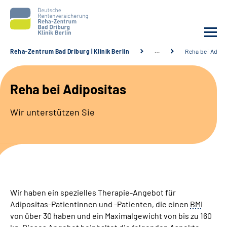
Reha-Zentrum Bad Driburg | Klinik Berlin
…
Reha bei Adipo
Unsere Klinik
Reha bei Adipositas
Unsere Angebote
Wir unterstützen Sie
Sozialdienste & Zuweisende
Karriere
Suche
Wir haben ein spezielles Therapie-Angebot für
Adipositas-Patientinnen und -Patienten, die einen
BMI
Leichte Sprache
von über 30 haben und ein Maximalgewicht von bis zu 160