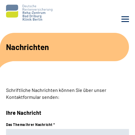
Unsere Klinik
Nachrichten
Unsere Angebote
Sozialdienste & Zuweisende
Schriftliche Nachrichten können Sie über unser
Karriere
Kontaktformular senden:
Suche
Ihre Nachricht
Leichte Sprache
Das Thema Ihrer Nachricht *