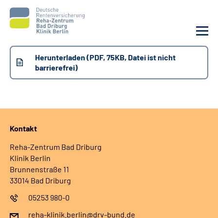
Herunterladen (PDF, 75KB, Datei ist nicht
Unsere Klinik
barrierefrei)
Unsere Angebote
Sozialdienste & Zuweisende
Kontakt
Karriere
Reha-Zentrum Bad Driburg
Klinik Berlin
Brunnenstraße 11
Suche
33014 Bad Driburg
05253 980-0
Leichte Sprache
reha-klinik.berlin@drv-bund.de