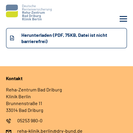
Herunterladen (PDF, 75KB, Datei ist nicht
Unsere Klinik
barrierefrei)
Unsere Angebote
Sozialdienste & Zuweisende
Kontakt
Karriere
Reha-Zentrum Bad Driburg
Klinik Berlin
Brunnenstraße 11
Suche
33014 Bad Driburg
05253 980-0
Leichte Sprache
reha-klinik.berlin@drv-bund.de