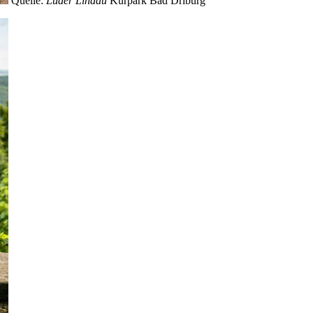
Quelle:
Lüder Lindau
Kurpark Bad Driburg