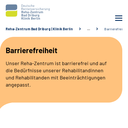
Reha-Zentrum Bad Driburg | Klinik Berlin
…
Barrierefreihei
Unsere Klinik
Barrierefreiheit
Unsere Angebote
Unser Reha-Zentrum ist barrierefrei und auf
die Bedürfnisse unserer Rehabilitandinnen
Sozialdienste & Zuweisende
und Rehabilitanden mit Beeinträchtigungen
angepasst.
Karriere
Suche
Leichte Sprache