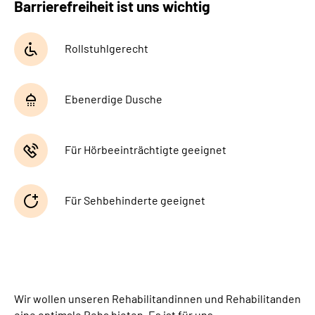
Barrierefreiheit ist uns wichtig
Gebärdensprache
Rollstuhlgerecht
Ebenerdige Dusche
Für Hörbeeinträchtigte geeignet
Für Sehbehinderte geeignet
Wir wollen unseren Rehabilitandinnen und Rehabilitanden
eine optimale Reha bieten. Es ist für uns