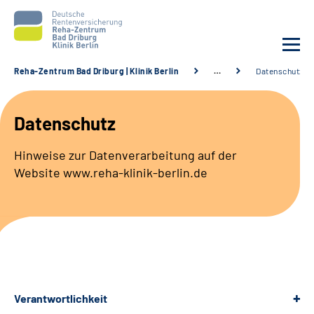
Reha-Zentrum Bad Driburg | Klinik Berlin
…
Datenschutz
Unsere Klinik
Datenschutz
Unsere Angebote
Hinweise zur Datenverarbeitung auf der
Website www.reha-klinik-berlin.de
Sozialdienste & Zuweisende
Karriere
Suche
Leichte Sprache
Verantwortlichkeit