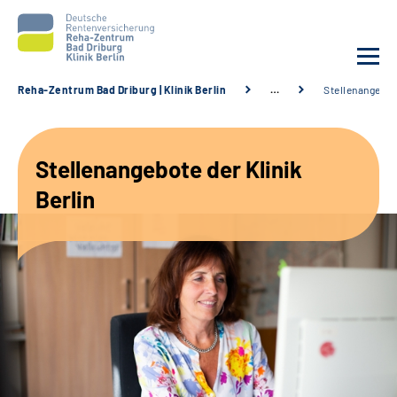
Reha-Zentrum Bad Driburg | Klinik Berlin
…
Stellenangebo
Unsere Klinik
Stellenangebote der Klinik
Unsere Angebote
Berlin
Sozialdienste & Zuweisende
Karriere
Suche
Leichte Sprache