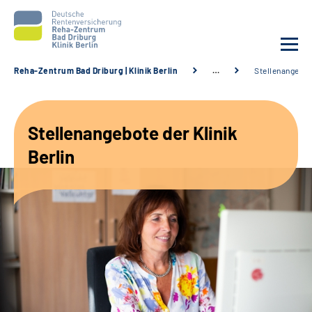
Reha-Zentrum Bad Driburg | Klinik Berlin
…
Stellenangebo
Unsere Klinik
Stellenangebote der Klinik
Unsere Angebote
Berlin
Sozialdienste & Zuweisende
Karriere
Suche
Leichte Sprache