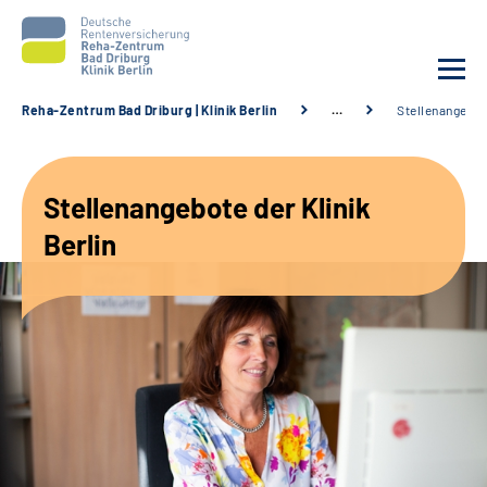
Reha-Zentrum Bad Driburg | Klinik Berlin
…
Stellenangebo
Unsere Klinik
Stellenangebote der Klinik
Unsere Angebote
Berlin
Sozialdienste & Zuweisende
Karriere
Suche
Leichte Sprache