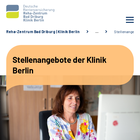
Reha-Zentrum Bad Driburg | Klinik Berlin
…
Stellenangebo
Unsere Klinik
Stellenangebote der Klinik
Unsere Angebote
Berlin
Sozialdienste & Zuweisende
Karriere
Suche
Leichte Sprache