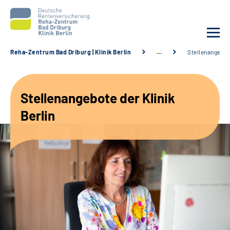
Reha-Zentrum Bad Driburg | Klinik Berlin
…
Stellenangebo
Unsere Klinik
Stellenangebote der Klinik
Unsere Angebote
Berlin
Sozialdienste & Zuweisende
Karriere
Suche
Leichte Sprache