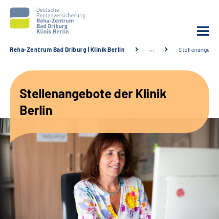
Reha-Zentrum Bad Driburg | Klinik Berlin
…
Stellenangebo
Unsere Klinik
Stellenangebote der Klinik
Unsere Angebote
Berlin
Sozialdienste & Zuweisende
Karriere
Suche
Leichte Sprache