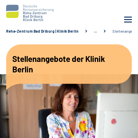
Reha-Zentrum Bad Driburg | Klinik Berlin
…
Stellenangebo
Unsere Klinik
Stellenangebote der Klinik
Unsere Angebote
Berlin
Sozialdienste & Zuweisende
Karriere
Suche
Leichte Sprache