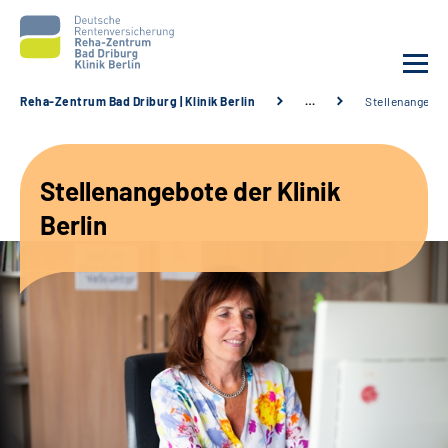
Reha-Zentrum Bad Driburg | Klinik Berlin
…
Stellenangebo
Unsere Klinik
Stellenangebote der Klinik
Unsere Angebote
Berlin
Sozialdienste & Zuweisende
Karriere
Suche
Leichte Sprache