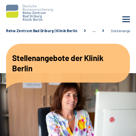
Reha-Zentrum Bad Driburg | Klinik Berlin
…
Stellenangebo
Unsere Klinik
Stellenangebote der Klinik
Unsere Angebote
Berlin
Sozialdienste & Zuweisende
Karriere
Suche
Leichte Sprache