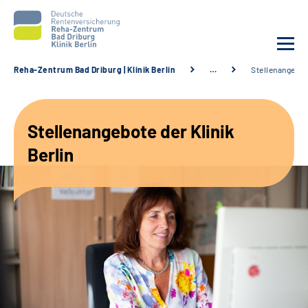
Reha-Zentrum Bad Driburg | Klinik Berlin
…
Stellenangebo
Unsere Klinik
Stellenangebote der Klinik
Unsere Angebote
Berlin
Sozialdienste & Zuweisende
Karriere
Suche
Leichte Sprache