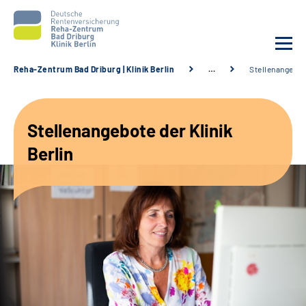
Reha-Zentrum Bad Driburg | Klinik Berlin
…
Stellenangebo
Unsere Klinik
Stellenangebote der Klinik
Unsere Angebote
Berlin
Sozialdienste & Zuweisende
Karriere
Suche
Leichte Sprache