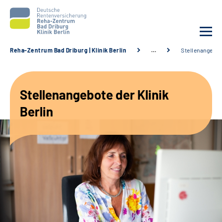
Reha-Zentrum Bad Driburg | Klinik Berlin
…
Stellenangebo
Unsere Klinik
Stellenangebote der Klinik
Unsere Angebote
Berlin
Sozialdienste & Zuweisende
Karriere
Suche
Leichte Sprache