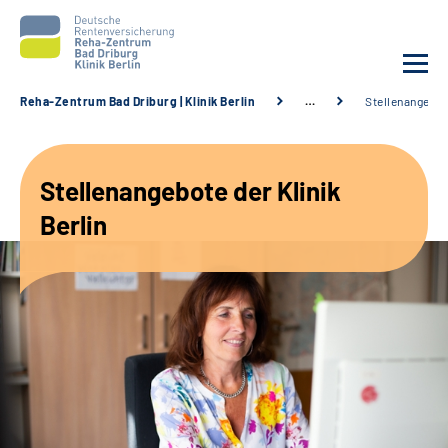
Reha-Zentrum Bad Driburg | Klinik Berlin
…
Stellenangebo
Unsere Klinik
Stellenangebote der Klinik
Unsere Angebote
Berlin
Sozialdienste & Zuweisende
Karriere
Suche
Leichte Sprache