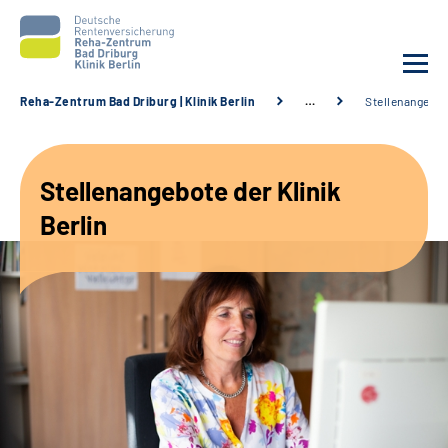
Reha-Zentrum Bad Driburg | Klinik Berlin
…
Stellenangebo
Unsere Klinik
Stellenangebote der Klinik
Unsere Angebote
Berlin
Sozialdienste & Zuweisende
Karriere
Suche
Leichte Sprache