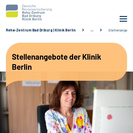
Reha-Zentrum Bad Driburg | Klinik Berlin
…
Stellenangebo
Unsere Klinik
Stellenangebote der Klinik
Unsere Angebote
Berlin
Sozialdienste & Zuweisende
Karriere
Suche
Leichte Sprache