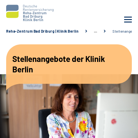
Reha-Zentrum Bad Driburg | Klinik Berlin
…
Stellenangebo
Unsere Klinik
Stellenangebote der Klinik
Unsere Angebote
Berlin
Sozialdienste & Zuweisende
Karriere
Suche
Leichte Sprache