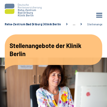
Reha-Zentrum Bad Driburg | Klinik Berlin
…
Stellenangebo
Unsere Klinik
Stellenangebote der Klinik
Unsere Angebote
Berlin
Sozialdienste & Zuweisende
Karriere
Suche
Leichte Sprache