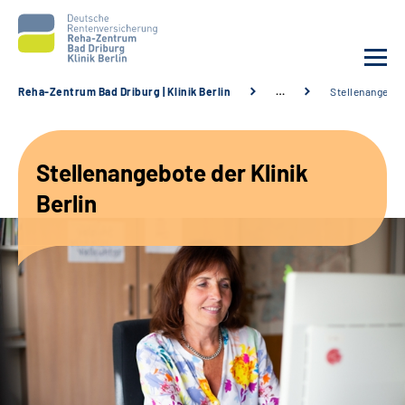
Reha-Zentrum Bad Driburg | Klinik Berlin
…
Stellenangebo
Unsere Klinik
Stellenangebote der Klinik
Unsere Angebote
Berlin
Sozialdienste & Zuweisende
Karriere
Suche
Leichte Sprache