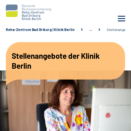
Reha-Zentrum Bad Driburg | Klinik Berlin
…
Stellenangebo
Unsere Klinik
Stellenangebote der Klinik
Unsere Angebote
Berlin
Sozialdienste & Zuweisende
Karriere
Suche
Leichte Sprache