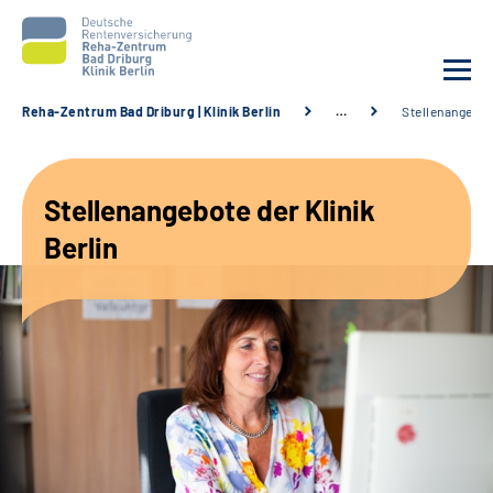
Reha-Zentrum Bad Driburg | Klinik Berlin
…
Stellenangebo
Unsere Klinik
Stellenangebote der Klinik
Unsere Angebote
Berlin
Sozialdienste & Zuweisende
Karriere
Suche
Leichte Sprache