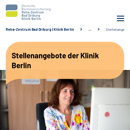
Reha-Zentrum Bad Driburg | Klinik Berlin
…
Stellenangebo
Unsere Klinik
Stellenangebote der Klinik
Unsere Angebote
Berlin
Sozialdienste & Zuweisende
Karriere
Suche
Leichte Sprache