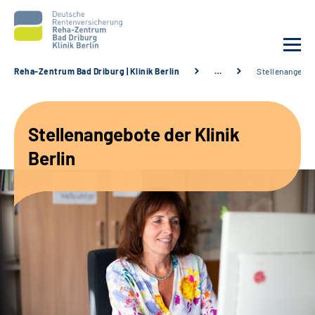
Reha-Zentrum Bad Driburg | Klinik Berlin
…
Stellenangebo
Unsere Klinik
Stellenangebote der Klinik
Unsere Angebote
Berlin
Sozialdienste & Zuweisende
Karriere
Suche
Leichte Sprache