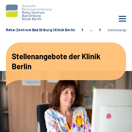
Reha-Zentrum Bad Driburg | Klinik Berlin
…
Stellenangebo
Unsere Klinik
Stellenangebote der Klinik
Unsere Angebote
Berlin
Sozialdienste & Zuweisende
Karriere
Suche
Leichte Sprache