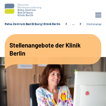
Reha-Zentrum Bad Driburg | Klinik Berlin
…
Stellenangebo
Unsere Klinik
Stellenangebote der Klinik
Unsere Angebote
Berlin
Sozialdienste & Zuweisende
Karriere
Suche
Leichte Sprache