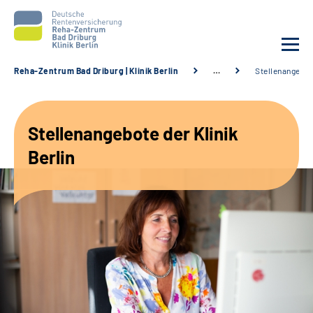
Reha-Zentrum Bad Driburg | Klinik Berlin
…
Stellenangebo
Unsere Klinik
Stellenangebote der Klinik
Unsere Angebote
Berlin
Sozialdienste & Zuweisende
Karriere
Suche
Leichte Sprache