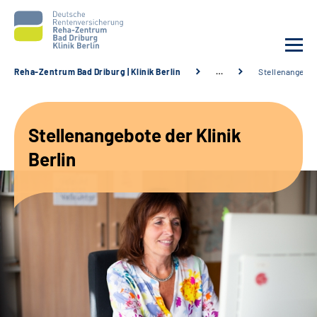
Reha-Zentrum Bad Driburg | Klinik Berlin
…
Stellenangebo
Unsere Klinik
Stellenangebote der Klinik
Unsere Angebote
Berlin
Sozialdienste & Zuweisende
Karriere
Suche
Leichte Sprache