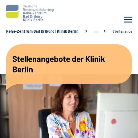
Reha-Zentrum Bad Driburg | Klinik Berlin
…
Stellenangebo
Unsere Klinik
Stellenangebote der Klinik
Unsere Angebote
Berlin
Sozialdienste & Zuweisende
Karriere
Suche
Leichte Sprache