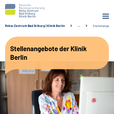
Reha-Zentrum Bad Driburg | Klinik Berlin
…
Stellenangebo
Unsere Klinik
Stellenangebote der Klinik
Unsere Angebote
Berlin
Sozialdienste & Zuweisende
Karriere
Suche
Leichte Sprache