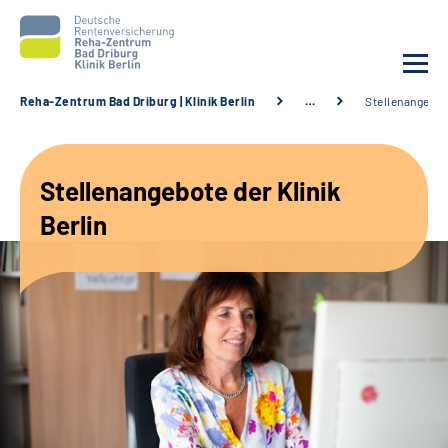
Reha-Zentrum Bad Driburg | Klinik Berlin
…
Stellenangebo
Unsere Klinik
Stellenangebote der Klinik
Unsere Angebote
Berlin
Sozialdienste & Zuweisende
Karriere
Suche
Leichte Sprache