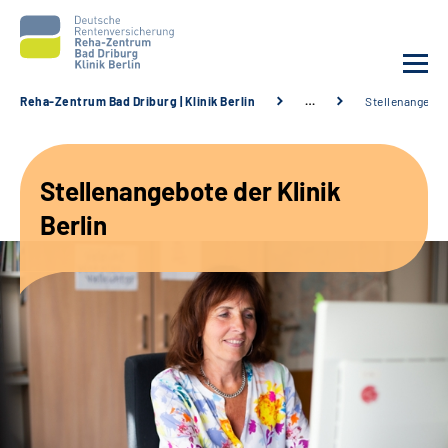
Reha-Zentrum Bad Driburg | Klinik Berlin
…
Stellenangebo
Unsere Klinik
Stellenangebote der Klinik
Unsere Angebote
Berlin
Sozialdienste & Zuweisende
Karriere
Suche
Leichte Sprache