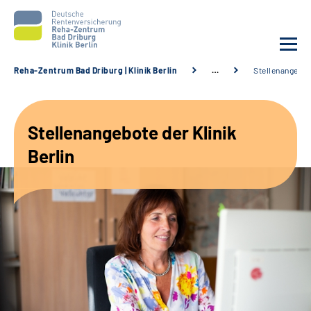
Reha-Zentrum Bad Driburg | Klinik Berlin
…
Stellenangebo
Unsere Klinik
Stellenangebote der Klinik
Unsere Angebote
Berlin
Sozialdienste & Zuweisende
Karriere
Suche
Leichte Sprache