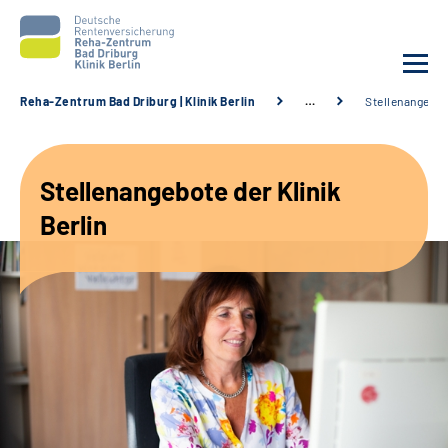
Reha-Zentrum Bad Driburg | Klinik Berlin
…
Stellenangebo
Unsere Klinik
Stellenangebote der Klinik
Unsere Angebote
Berlin
Sozialdienste & Zuweisende
Karriere
Suche
Leichte Sprache