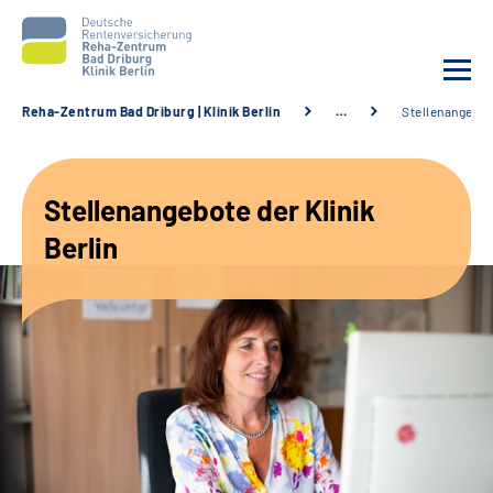
Reha-Zentrum Bad Driburg | Klinik Berlin
…
Stellenangebo
Unsere Klinik
Stellenangebote der Klinik
Unsere Angebote
Berlin
Sozialdienste & Zuweisende
Karriere
Suche
Leichte Sprache