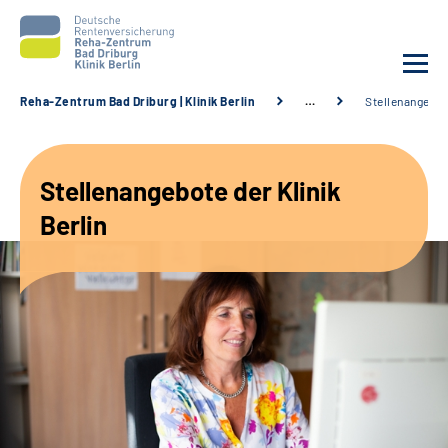
Reha-Zentrum Bad Driburg | Klinik Berlin
…
Stellenangebo
Unsere Klinik
Stellenangebote der Klinik
Unsere Angebote
Berlin
Sozialdienste & Zuweisende
Karriere
Suche
Leichte Sprache