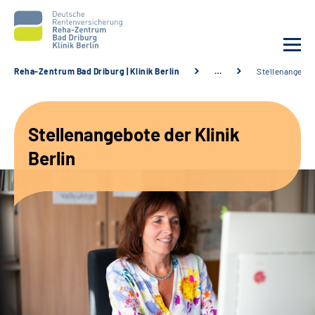
Reha-Zentrum Bad Driburg | Klinik Berlin
…
Stellenangebo
Unsere Klinik
Stellenangebote der Klinik
Unsere Angebote
Berlin
Sozialdienste & Zuweisende
Karriere
Suche
Leichte Sprache