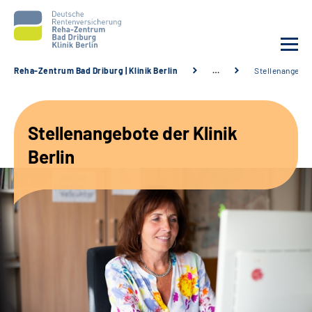
Reha-Zentrum Bad Driburg | Klinik Berlin
…
Stellenangebo
Unsere Klinik
Stellenangebote der Klinik
Unsere Angebote
Berlin
Sozialdienste & Zuweisende
Karriere
Suche
Leichte Sprache