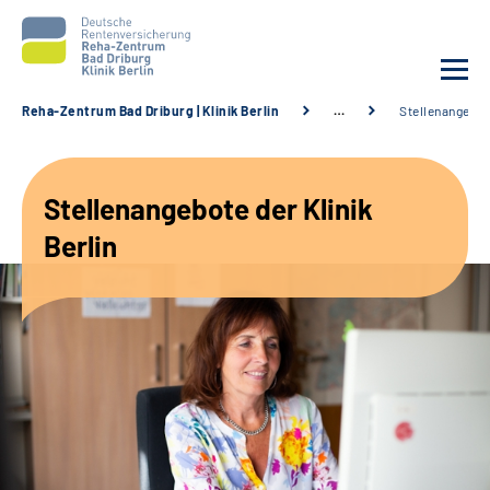
Reha-Zentrum Bad Driburg | Klinik Berlin
…
Stellenangebo
Unsere Klinik
Stellenangebote der Klinik
Unsere Angebote
Berlin
Sozialdienste & Zuweisende
Karriere
Suche
Leichte Sprache