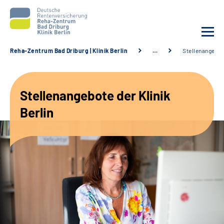
Reha-Zentrum Bad Driburg | Klinik Berlin
…
Stellenangebo
Unsere Klinik
Stellenangebote der Klinik
Unsere Angebote
Berlin
Sozialdienste & Zuweisende
Karriere
Suche
Leichte Sprache