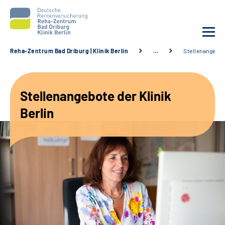
Reha-Zentrum Bad Driburg | Klinik Berlin
…
Stellenangebo
Unsere Klinik
Stellenangebote der Klinik
Unsere Angebote
Berlin
Sozialdienste & Zuweisende
Karriere
Suche
Leichte Sprache